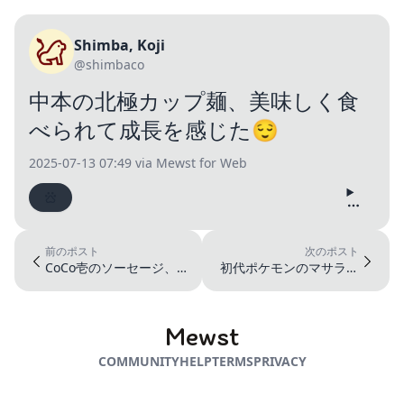
Shimba, Koji
@shimbaco
中本の北極カップ麺、美味しく食
べられて成長を感じた😌
2025-07-13 07:49
via Mewst for Web
前のポスト
次のポスト
CoCo壱のソーセージ、
初代ポケモンのマサラタ
初めて食べた気がするけ
ウンにいたNPC、ポケモ
ど美味し...
ンという...
Mewst
COMMUNITY
HELP
TERMS
PRIVACY