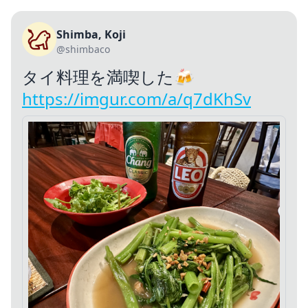
Shimba, Koji
@shimbaco
タイ料理を満喫した🍻
https://imgur.com/a/q7dKhSv