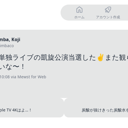
ホーム
アカウント作成
mba, Koji
imbaco
単独ライブの凱旋公演当選した✌️また観
いな〜！
10:08
via Mewst for Web
le TV 4Kはよ…！
炭酸が抜けきった炭酸水