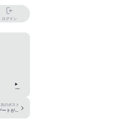
ログイン
次のポスト
デートがな
は残念...