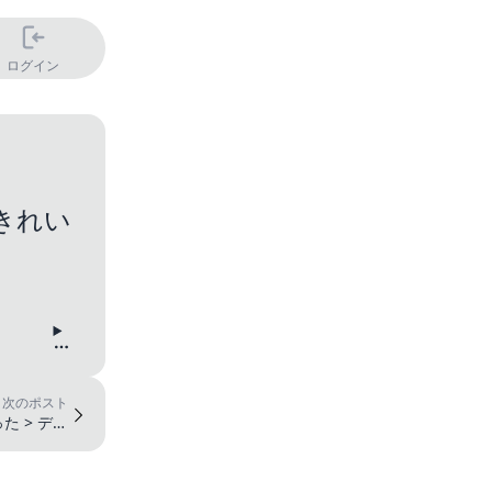
ログイン
きれい
次のポスト
 > ディ
ーシー ...