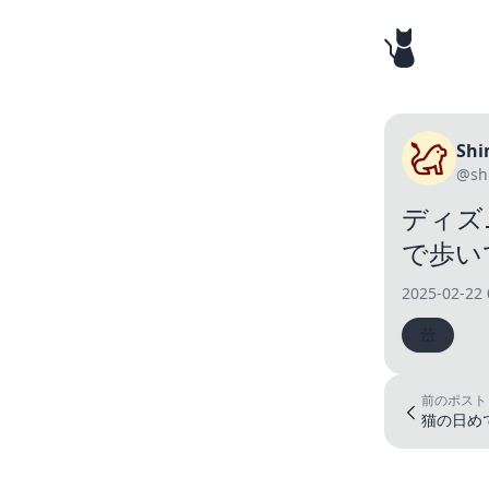
Shi
@sh
ディズ
で歩い
2025-02-22 
前のポスト
猫の日め