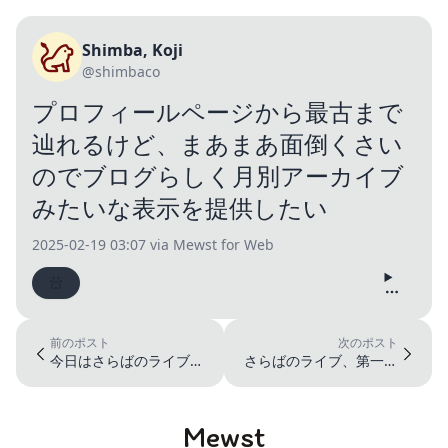
Shimba, Koji
@shimbaco
プロフィールページから最古まで
辿れるけど、まあまあ面倒くさい
のでブログらしく月別アーカイブ
みたいな表示を提供したい
2025-02-19 03:07
via Mewst for Web
前のポスト
次のポスト
今日はさらばのライブの
さらばのライブ、第一希
抽選当落発表日。当たっ
望が当たった✌️楽しみだ
てると良い...
な〜！
Mewst