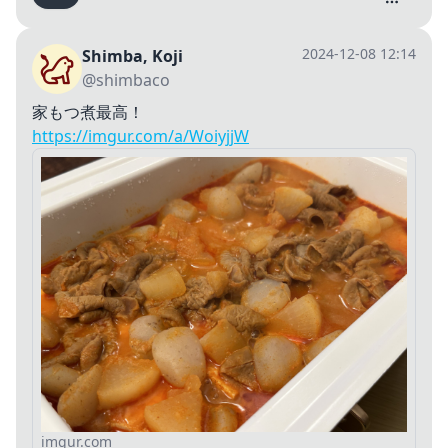
2024-12-08 12:14
Shimba, Koji
@shimbaco
家もつ煮最高！
https://imgur.com/a/WoiyjjW
imgur.com