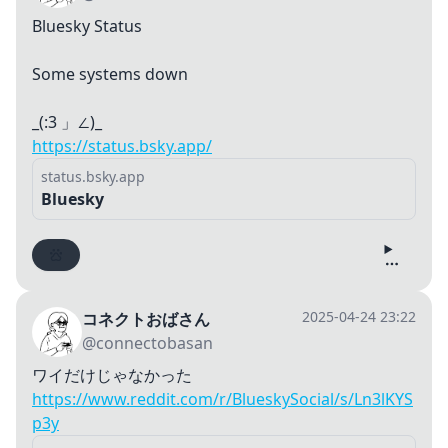
Bluesky Status
Some systems down
_(:3 」∠)_
https://status.bsky.app/
status.bsky.app
Bluesky
2025-04-24 23:22
コネクトおばさん
@connectobasan
ワイだけじゃなかった
https://www.reddit.com/r/BlueskySocial/s/Ln3lKYS
p3y